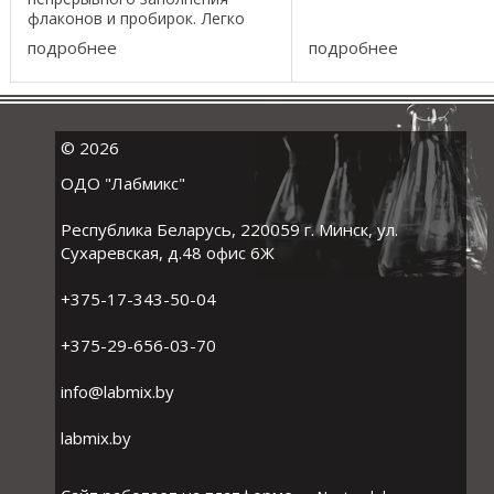
автоклавирование (121 
флаконов и пробирок. Легко
течение 15 минут при 10
программируемое, интуитивно
подробнее
подробнее
кПа), кипячение и ...
понятное программное
обеспечение позволяет
контролировать скорость
заполнения и ...
©
2026
ОДО "Лабмикс"
Республика Беларусь, 220059 г. Минск, ул.
Сухаревская, д.48 офис 6Ж
+375-17-343-50-04
+375-29-656-03-70
info@labmix.by
labmix.by