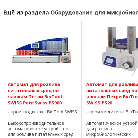
Ещё из раздела
Оборудование для микробиол
Автомат для розлива
Автомат для розлив
питательных сред по
питательных сред по
чашкам Петри BioTool
чашкам Петри BioToo
SWISS PetriSwiss PS900
SWISS PS20
производитель:
BioTool SWISS
производитель:
BioTo
Высокопроизводительное
Автоматическое устрой
автоматическое устройство
для разлива
для розлива питательных сред
микробиологических