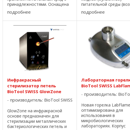
принадлежностями. Оснащена
питательной среды (во
функцией перемешивания и
использование специал
подробнее
подробнее
гомогенизации.В готовую среду
ножной педали) по фла
можно вводить
пробиркам, бутылям. - 
термолабильные добавки.
дозирования составляет
Предназначена для ...
9999,9 мл. - точность ...
Инфракрасный
Лабораторная горел
стерилизатор петель
BioTool SWISS LabFla
BioTool SWISS GlowZone
производитель:
BioTo
производитель:
BioTool SWISS
Новая горелка LabFlam
оптимизирована для
GlowZone на инфракрасной
использования в
основе предназначен для
микробиологических
стерилизации металлических
лабораториях. Корпус
бактериологических петель и