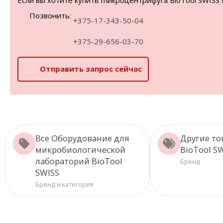
Если вы хотите купить mикроцентрифуга BioTool SWISS F
Позвонить:
+375-17-343-50-04
+375-29-656-03-70
Отправить запрос сейчас
Все Оборудование для
Другие т
микробиологической
BioTool S
лабораторий BioTool
Бренд
SWISS
Бренд и категория