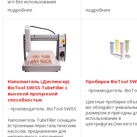
изготовлен из нержав
игл без использования
стали, полностью устой
открытого пламени; устранение
подробнее
подробнее
ультрафиолетовому изл
аэролизованных
Система воздушного по
микроорганизмов. С помощью
обеспечивает равномер
инфракрасного излучения по
постоянное ...
достижению оптимальной ...
Наполнитель (Диспенсер)
Пробирки BioTool SW
BioTool SWISS TubeFiller с
производитель:
BioTo
высокой пропускной
способностью
Цветные пробирки объ
мл обладают уникальн
производитель:
BioTool SWISS
размером и пригодны д
использования в
Наполнитель TubeFiller оснащён
центрифугах.Они изгот
встроенным перистальтическим
из полипропилена, что
насосом, предназначен для
позволяет выдерживат
непрерывного заполнения