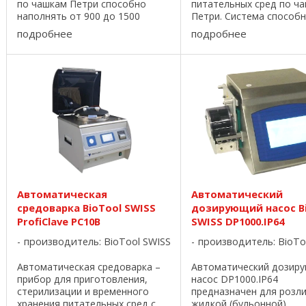
по чашкам Петри способно
питательных сред по ч
наполнять от 900 до 1500
Петри. Система способ
чашек \ час. Первоначально
заполнять по 20 чашек 
подробнее
подробнее
загружается 400 чашек,
минуты (270 – 350 чашек 
которые перемещаются по
Возможно использован
конвейеру. Наполняясь под
чашек диаметром 60 или
ультрафиолетовым ...
Чашки надежно уложены 
Автоматическая
Автоматический
средоварка BioTool SWISS
дозирующий насос B
ProfiClave PC10B
SWISS DP1000.IP64
производитель:
BioTool SWISS
производитель:
BioTo
Автоматическая средоварка –
Автоматический дозир
прибор для приготовления,
насос DP1000.IP64
стерилизации и временного
предназначен для розл
хранения питательных сред с
жидкой (бульонной)