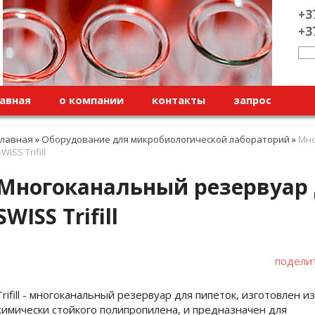
+3
+3
авная
о компании
контакты
запрос
Главная
»
Оборудование для микробиологической лабораторий
»
Мно
WISS Trifill
Многоканальный резервуар д
SWISS Trifill
подели
Trifill - многоканальный резервуар для пипеток, изготовлен из
химически стойкого полипропилена, и предназначен для