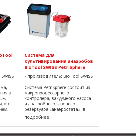
заполнения и ...
oTool
Система для
культивирования анаэробов
BioTool SWISS PetriSphere
l SWISS
производитель:
BioTool SWISS
ема,
Система PetriSphere состоит из
ния в
микропроцессорного
95%
контролера, вакуумного насоса
, и с
и анаэробного газового
ием.
резервуара «анаэростата», в
лекте с
котором имеется возможность
подробнее
ями с
замещения атмосферного
воздуха азотом или двуокисью
углерода. - управляемая