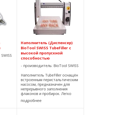
а
Наполнитель (Диспенсер)
e
BioTool SWISS TubeFiller с
высокой пропускной
l SWISS
способностью
производитель:
BioTool SWISS
Наполнитель TubeFiller оснащён
встроенным перистальтическим
насосом, предназначен для
щей
непрерывного заполнения
ив к
флаконов и пробирок. Легко
чению.
программируемое, интуитивно
подробнее
ока
понятное программное
ое и
обеспечение позволяет
контролировать скорость