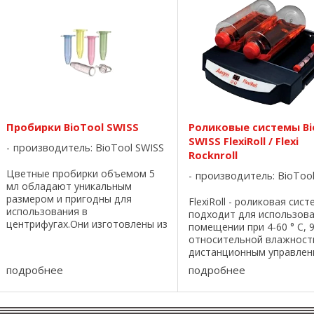
Пробирки BioTool SWISS
Роликовые системы Bi
SWISS FlexiRoll / Flexi
производитель:
BioTool SWISS
Rocknroll
Цветные пробирки объемом 5
производитель:
BioToo
мл обладают уникальным
размером и пригодны для
FlexiRoll - роликовая сист
использования в
подходит для использова
центрифугах.Они изготовлены из
помещении при 4-60 ° C, 
полипропилена, что позволяет
относительной влажности
выдерживать автоклавирование
дистанционным управлен
(121 °С в течение 15 минут при
Они поставляются в комп
подробнее
подробнее
103,5 кПа), кипячение и ...
6 резиновыми уплотнител
разъёмами для 15 / 50 мл
пипеток. Ролики - ...