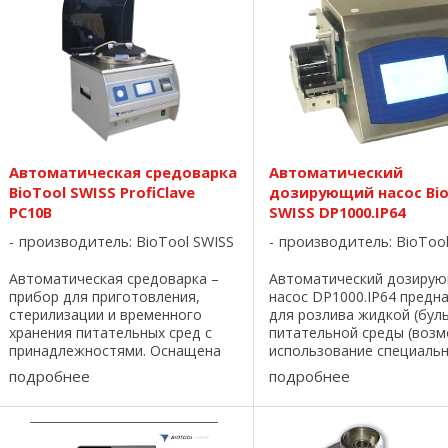
Автоматическая средоварка
Автоматический
BioTool SWISS ProfiClave
дозирующий насос Bio
PC10B
SWISS DP1000.IP64
производитель:
BioTool SWISS
производитель:
BioToo
Автоматическая средоварка –
Автоматический дозиру
прибор для приготовления,
насос DP1000.IP64 предн
стерилизации и временного
для розлива жидкой (бул
хранения питательных сред с
питательной среды (воз
принадлежностями. Оснащена
использование специаль
функцией перемешивания и
ножной педали) по флако
подробнее
подробнее
гомогенизации.В готовую среду
пробиркам, бутылям. - о
можно вводить
дозирования составляет 
термолабильные добавки.
9999,9 мл. - точность ...
Предназначена для ...