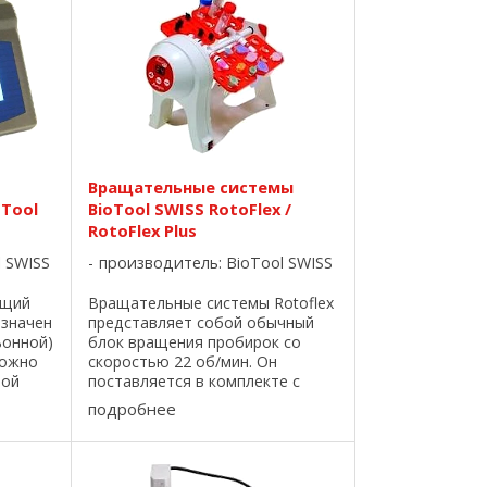
Вращательные системы
Tool
BioTool SWISS RotoFlex /
RotoFlex Plus
l SWISS
производитель:
BioTool SWISS
ющий
Вращательные системы Rotoflex
азначен
представляет собой обычный
ьонной)
блок вращения пробирок со
можно
скоростью 22 об/мин. Он
ной
поставляется в комплекте с
нам,
разъёмами для 4-х различных
подробнее
бъем
размеров пробирок: 1,5 мл
0,1 –
пробирки, 0,2 мл ПЦР-пробирки,
0,5 мл пробирки и уникальные 5
...