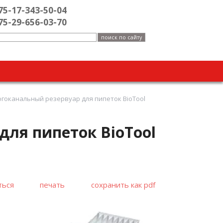
75-17-343-50-04
75-29-656-03-70
гоканальный резервуар для пипеток BioTool
ля пипеток BioTool
ться
печать
сохранить как pdf