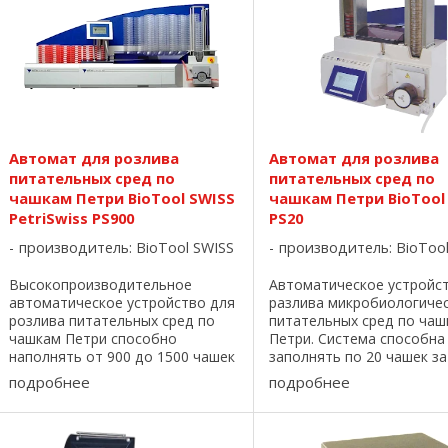
Автомат для розлива
Автомат для розлива
питательных сред по
питательных сред по
чашкам Петри BioTool SWISS
чашкам Петри BioTool
PetriSwiss PS900
PS20
производитель:
BioTool SWISS
производитель:
BioToo
Высокопроизводительное
Автоматическое устройс
автоматическое устройство для
разлива микробиологиче
розлива питательных сред по
питательных сред по чаш
чашкам Петри способно
Петри. Система способна
наполнять от 900 до 1500 чашек
заполнять по 20 чашек за
\ час. Первоначально
минуты (270 – 350 чашек в
подробнее
подробнее
загружается 400 чашек, которые
Возможно использование
перемещаются по конвейеру.
диаметром 60 или 90 мм.
Наполняясь под
надежно уложены в ...
ультрафиолетовым ...