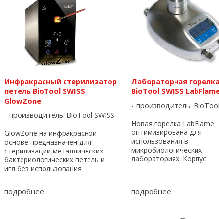
Инфракрасный стерилизатор
Лабораторная горелк
петель BioTool SWISS
BioTool SWISS LabFlam
GlowZone
производитель:
BioToo
производитель:
BioTool SWISS
Новая горелка LabFlame
оптимизирована для
GlowZone на инфракрасной
использования в
основе предназначен для
микробиологических
стерилизации металлических
лабораториях. Корпус
бактериологических петель и
изготовлен из нержавею
игл без использования
стали, полностью устойч
открытого пламени; устранение
ультрафиолетовому излу
аэролизованных
подробнее
подробнее
Система воздушного пот
микроорганизмов. С помощью
обеспечивает равномерн
инфракрасного излучения по
постоянное ...
достижению оптимальной ...