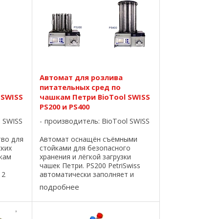
Автомат для розлива
питательных сред по
 SWISS
чашкам Петри BioTool SWISS
PS200 и PS400
l SWISS
производитель:
BioTool SWISS
тво для
Автомат оснащён съёмными
ских
стойками для безопасного
кам
хранения и лёгкой загрузки
чашек Петри. PS200 PetriSwiss
 2
автоматически заполняет и
 час).
укладывает чашки в съемные
подробнее
 чашек
стойки. Этот уникальный
 Чашки
механизм позволяет держать
чашки на под рукой и всегда
быть ...