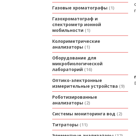
Газовые хроматографы
1
Газохроматограф и
спектрометр ионной
мобильности
1
Колориметрические
анализаторы
1
Оборудование для
микробиологической
лабораторий
16
Оптико-электронные
измерительные устройства
9
Роботизированные
анализаторы
2
Системы мониторинга вод
2
Титраторы
11
Элементные анализаторы
12