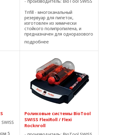
производитель:
BioTool SWISS
Trifill - многоканальный
резервуар для пипеток,
изготовлен из химически
стойкого полипропилена, и
щей
предназначен для одноразового
ив к
использования. Однако, в
подробнее
чению.
зависимости от применения,
ока
может быть вымыт и ...
ое и
SS
Роликовые системы BioTool
SWISS FlexiRoll / Flexi
l SWISS
Rocknroll
мом 5
производитель:
BioTool SWISS