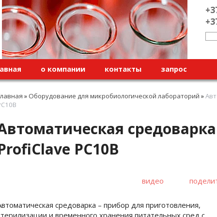
+3
+3
авная
о компании
контакты
запрос
Главная
»
Оборудование для микробиологической лабораторий
»
Авт
PC10B
Автоматическая средоварка 
ProfiClave PC10B
видео
подели
Автоматическая средоварка – прибор для приготовления,
стерилизации и временного хранения питательных сред с