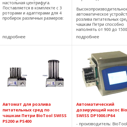
настольная центрифуга.
Поставляется в комплекте с 3
Высокопроизводительно
роторами и адаптерами для 4
автоматическое устройс
пробирок различных размеров:
розлива питательных сре
пробирка 1,5 мл, стрипы ПЦР 0.2
чашкам Петри способно
мл, пробирка 0,5 мл и
наполнять от 900 до 150
уникальная центрифужная
\ час. Первоначально
подробнее
подробнее
пробирка 5 мл оснащенная
загружается 400 чашек, 
крышкой Аргос. ...
перемещаются по конвей
Наполняясь под
ультрафиолетовым ...
Автомат для розлива
Автоматический
питательных сред по
дозирующий насос Bio
чашкам Петри BioTool SWISS
SWISS DP1000.IP64
PS200 и PS400
производитель:
BioToo