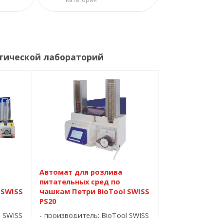
гической лабораторий
Автомат для розлива
питательных сред по
 SWISS
чашкам Петри BioTool SWISS
PS20
l SWISS
производитель:
BioTool SWISS