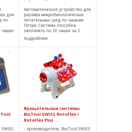
е
Автоматическое устройство для
тво для
разлива микробиологических
д по
питательных сред по чашкам
Петри. Система способна
0 чашек
заполнять по 20 чашек за 2
минуты (270 – 350 чашек в час).
подробнее
которые
Возможно использование чашек
еру.
диаметром 60 или 90 мм. Чашки
надежно уложены в ...
Вращательные системы
Tool
BioTool SWISS RotoFlex /
RotoFlex Plus
l SWISS
производитель:
BioTool SWISS