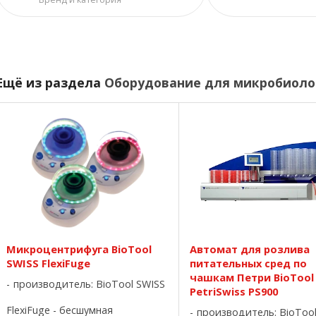
Ещё из раздела
Оборудование для микробиоло
Mикроцентрифуга BioTool
Автомат для розлива
SWISS FlexiFuge
питательных сред по
чашкам Петри BioTool
производитель:
BioTool SWISS
PetriSwiss PS900
FlexiFuge - бесшумная
производитель:
BioToo