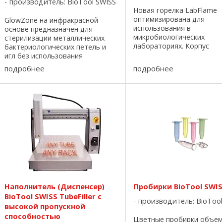
производитель:
BioTool SWISS
Новая горелка LabFlame
оптимизирована для
GlowZone на инфракрасной
использования в
основе предназначен для
микробиологических
стерилизации металлических
лабораториях. Корпус
бактериологических петель и
изготовлен из нержавею
игл без использования
стали, полностью устойч
открытого пламени; устранение
подробнее
подробнее
ультрафиолетовому излу
аэролизованных
Система воздушного пот
микроорганизмов. С помощью
обеспечивает равномерн
инфракрасного излучения по
постоянное ...
достижению оптимальной ...
Наполнитель (Диспенсер)
Пробирки BioTool SWI
BioTool SWISS TubeFiller с
производитель:
BioToo
высокой пропускной
способностью
Цветные пробирки объе