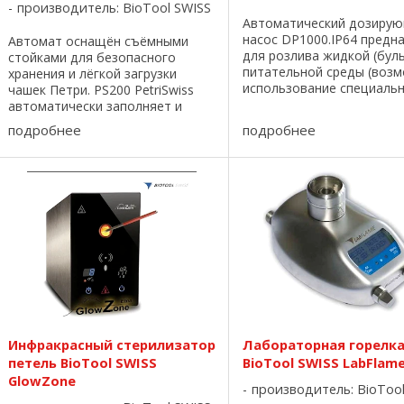
производитель:
BioTool SWISS
Автоматический дозиру
насос DP1000.IP64 предн
Автомат оснащён съёмными
для розлива жидкой (бул
стойками для безопасного
питательной среды (воз
хранения и лёгкой загрузки
использование специаль
чашек Петри. PS200 PetriSwiss
ножной педали) по флако
автоматически заполняет и
пробиркам, бутылям. - о
укладывает чашки в съемные
подробнее
подробнее
дозирования составляет 
стойки. Этот уникальный
9999,9 мл. - точность ...
механизм позволяет держать
чашки на под рукой и всегда
быть ...
Инфракрасный стерилизатор
Лабораторная горелк
петель BioTool SWISS
BioTool SWISS LabFlam
GlowZone
производитель:
BioToo