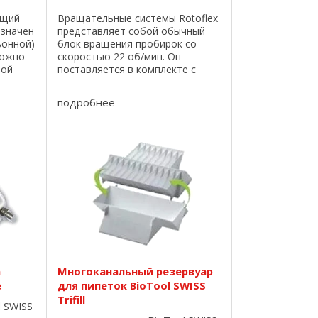
ющий
Вращательные системы Rotoflex
азначен
представляет собой обычный
ьонной)
блок вращения пробирок со
можно
скоростью 22 об/мин. Он
ной
поставляется в комплекте с
нам,
разъёмами для 4-х различных
бъем
размеров пробирок: 1,5 мл
подробнее
0,1 –
пробирки, 0,2 мл ПЦР-пробирки,
0,5 мл пробирки и уникальные 5
...
а
Многоканальный резервуар
e
для пипеток BioTool SWISS
Trifill
l SWISS