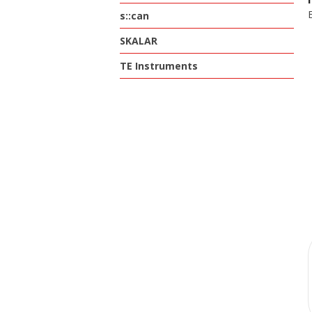
s::can
SKALAR
TE Instruments