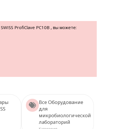
SWISS ProfiClave PC10B , вы можете:
вары
Все Оборудование
ISS
для
микробиологической
лабораторий
Категория