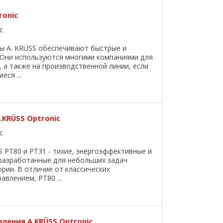
ronic
c
ы A. KRÜSS обеспечивают быстрые и
 Они используются многими компаниями для
 а также на производственной линии, если
ся ...
.KRÜSS Optronic
c
PT80 и PT31 - тихие, энергоэффективные и
 разработанные для небольших задач
рии. В отличие от классических
влением, PT80 ...
ления A.KRÜSS Optronic