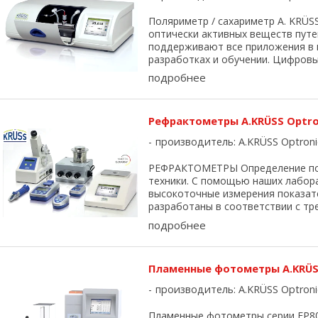
Поляриметр / сахариметр A. KRÜS
оптически активных веществ путе
поддерживают все приложения в 
разработках и обучении. Цифровые
подробнее
Рефрактометры A.KRÜSS Optr
производитель:
A.KRÜSS Optroni
РЕФРАКТОМЕТРЫ Определение пок
техники. С помощью наших лабо
высокоточные измерения показате
разработаны в соответствии с тре
подробнее
Пламенные фотометры A.KRÜS
производитель:
A.KRÜSS Optroni
Пламенные фотометры серии FP800