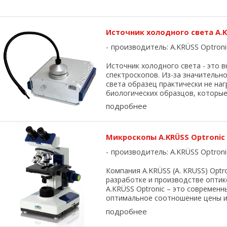
Источник холодного света A.K
производитель:
A.KRÜSS Optroni
Источник холодного света - это 
спектроскопов. Из-за значитель
света образец практически не на
биологических образцов, которые 
подробнее
Микроскопы A.KRÜSS Optronic
производитель:
A.KRÜSS Optroni
Компания A.KRÜSS (A. KRUSS) Optr
разработке и производстве опти
A.KRÜSS Optronic – это современ
оптимальное соотношение цены и к
подробнее