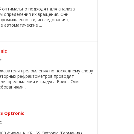
S оптимально подходят для анализа
м определения их вращения. Они
промышленности, исследованиях,
 автоматические ...
onic
c
азателя преломления по последнему слову
раторных рефрактометров проводят
ля преломления и градуса Брикс. Они
бованиями ...
S Optronic
c
0 фирмы A. KRUSS Optronic (Германия)