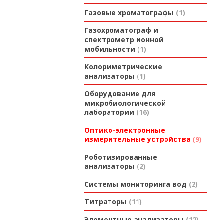
Газовые хроматографы
1
Газохроматограф и
спектрометр ионной
мобильности
1
Колориметрические
анализаторы
1
Оборудование для
микробиологической
лабораторий
16
Оптико-электронные
измерительные устройства
9
Роботизированные
анализаторы
2
Системы мониторинга вод
2
Титраторы
11
Элементные анализаторы
12