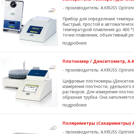
производитель:
A.KRÜSS Optroni
Прибор для определения темпера
быстрый, простой и автоматичес
температурой плавления до 400 
точки плавления, объективный резу
подробнее
Плотномер / Денситометр, A.
производитель:
A.KRÜSS Optroni
Цифровые плотномеры (Денситоме
измерения плотности, удельного 
растворов. Для измерения плотн
образная трубка. Она заполняется 
подробнее
Поляриметры (Сахариметры) A
производитель:
A.KRÜSS Optroni