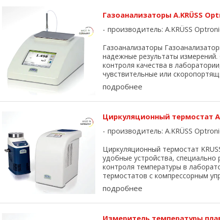
Газоанализаторы A.KRÜSS Opt
производитель:
A.KRÜSS Optroni
Газоанализаторы Газоанализатор
надежные результаты измерений.
контроля качества в лаборатории,
чувствительные или скоропортящие
подробнее
Циркуляционный термостат A
производитель:
A.KRÜSS Optroni
Циркуляционный термостат KRUSS 
удобные устройства, специально
контроля температуры в лаборато
термостатов с компрессорным упра
подробнее
Измеритель температуры плав