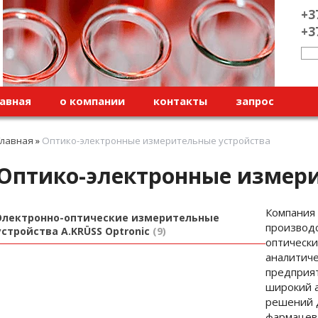
+3
+3
авная
о компании
контакты
запрос
Главная
»
Оптико-электронные измерительные устройства
Оптико-электронные измери
Компания 
Электронно-оптические измерительные
производ
устройства A.KRÜSS Optronic
9
оптически
аналитиче
предприят
широкий 
решений д
фармацевт