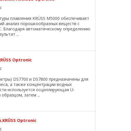
c
туры плавления KRÜSS M5000 обеспечивает
кий анализ порошкообразных веществ с
°C. Благодаря автоматическому определению
льтат ...
KRÜSS Optronic
c
тры) DS7700 и DS7800 предназначены для
веса, а также концентрации водных
ости используется осциллирующая U-
образцом, затем ...
.KRÜSS Optronic
c