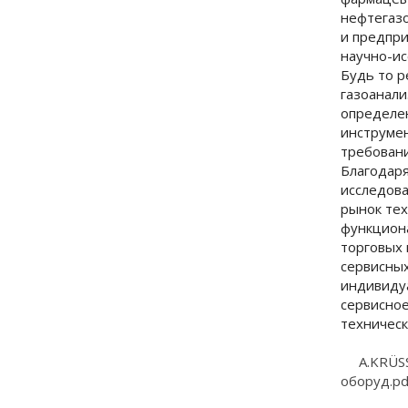
нефтегаз
и предпри
научно-ис
Будь то р
газоанали
определен
инструме
требовани
Благодар
исследова
рынок тех
функциона
торговых
сервисных
индивиду
сервисное
техническ
A.KRÜS
оборуд.pd