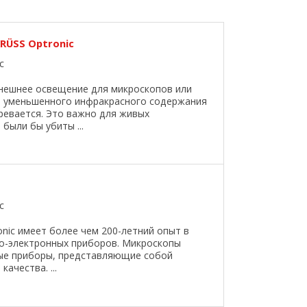
RÜSS Optronic
c
внешнее освещение для микроскопов или
но уменьшенного инфракрасного содержания
гревается. Это важно для живых
были бы убиты ...
c
onic имеет более чем 200-летний опыт в
ко-электронных приборов. Микроскопы
ные приборы, представляющие собой
ачества. ...