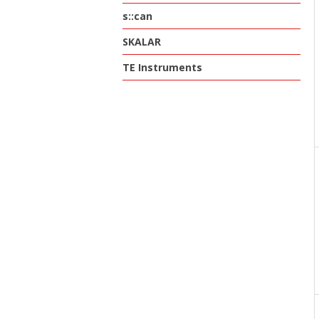
s::can
SKALAR
TE Instruments