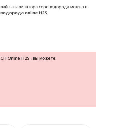
нлайн анализатора сероводорода можно в
водорода online H2S
.
CH Оnline H2S , вы можете: