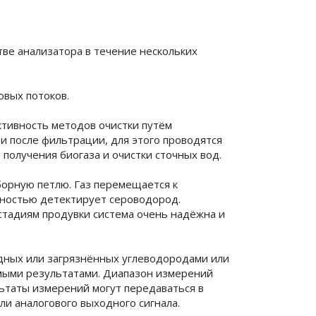
ве анализатора в течение нескольких
овых потоков.
ктивность методов очистки путём
 после фильтрации, для этого проводятся
 получения биогаза и очистки сточных вод.
борную петлю. Газ перемещается к
ьностью детектирует сероводород.
стадиям продувки система очень надёжна и
одных или загрязнённых углеводородами или
имыми результатами. Диапазон измерений
льтаты измерений могут передаваться в
ли аналогового выходного сигнала.