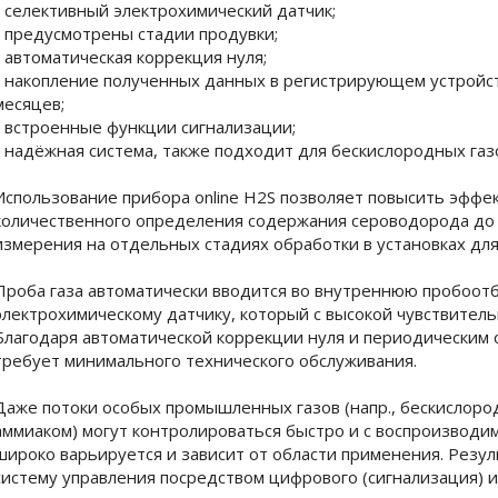
- селективный электрохимический датчик;
- предусмотрены стадии продувки;
- автоматическая коррекция нуля;
- накопление полученных данных в регистрирующем устройст
месяцев;
- встроенные функции сигнализации;
- надёжная система, также подходит для бескислородных газ
Использование прибора online H2S позволяет повысить эффе
количественного определения содержания сероводорода до и
измерения на отдельных стадиях обработки в установках для
Проба газа автоматически вводится во внутреннюю пробоот
электрохимическому датчику, который с высокой чувствител
Благодаря автоматической коррекции нуля и периодическим 
требует минимального технического обслуживания.
Даже потоки особых промышленных газов (напр., бескислор
аммиаком) могут контролироваться быстро и с воспроизвод
широко варьируется и зависит от области применения. Резу
систему управления посредством цифрового (сигнализация) и