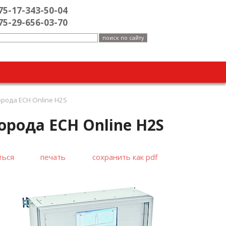
75-17-343-50-04
75-29-656-03-70
рода ECH Оnline H2S
рода ECH Оnline H2S
ться
печать
сохранить как pdf