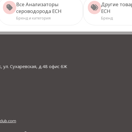
Все Анализаторы
Другие тов
сероводорода ECH
ECH
Бренд и категория
Бренд
, ул. Сухаревская, д.48 офис 6Ж
club.com