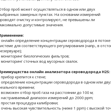
Отбор проб может осуществляться в одном или двух
выбранных замерных пунктах. На основании измерений
проводят очистку и контролируют, не превышены ли
максимально допустимые значения.
Применение:
- онлайн-определение концентрации сероводорода в потоке
системе для соответствующего регулирования (напр., в отст
резервуаре);
- мониторинг биологических фильтров;
- мониторинг сточных вод мусорных свалок.
Преимущества онлайн анализатора сероводорода H2S:
- прибор крепится к стене;
- определение концентрации сероводорода в одном или дву
реального времени;
- возможен отбор проб газа на расстоянии до 100 м;
- настраиваемый диапазон измерений до 2000 ppm;
- простая процедура калибровки;
- очень высокая чувствительность (ниже 1 ppm) с высокой то