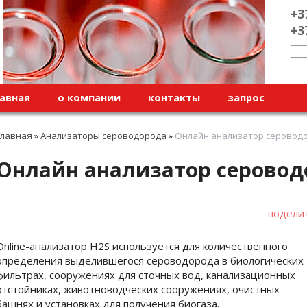
+3
+3
авная
о компании
контакты
запрос
Главная
»
Анализаторы сероводорода
»
Онлайн анализатор сероводо
Онлайн анализатор сероводо
подели
Оnline-анализатор H2S используется для количественного
определения выделившегося сероводорода в биологических
фильтрах, сооружениях для сточных вод, канализационных
отстойниках, животноводческих сооружениях, очистных
башнях и установках для получения биогаза.