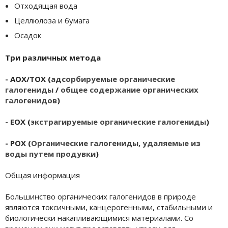
Отходящая вода
Целлюлоза и бумага
Осадок
Три различных метода
- AOX/TOX (
адсорбируемые органические
галогениды
/
общее содержание органических
галогенидов
)
- EOX (
экстрагируемые органические галогениды
)
- POX (
Органические галогениды, удаляемые из
воды путем продувки
)
Общая информация
Большинство органических галогенидов в природе
являются токсичными, канцерогенными, стабильными и
биологически накапливающимися материалами. Со