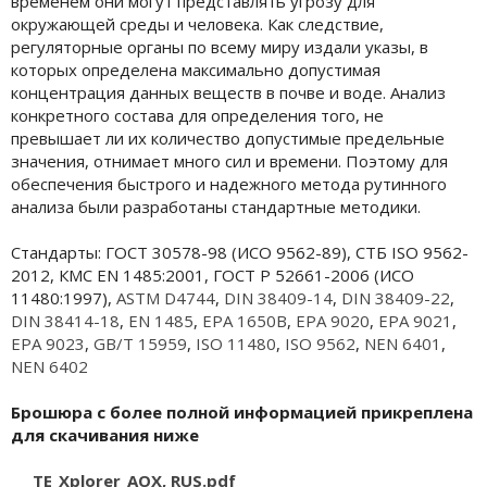
временем они могут представлять угрозу для
окружающей среды и человека. Как следствие,
регуляторные органы по всему миру издали указы, в
которых определена максимально допустимая
концентрация данных веществ в почве и воде. Анализ
конкретного состава для определения того, не
превышает ли их количество допустимые предельные
значения, отнимает много сил и времени. Поэтому для
обеспечения быстрого и надежного метода рутинного
анализа были разработаны стандартные методики.
Стандарты: ГОСТ 30578-98 (ИСО 9562-89), СТБ ISO 9562-
2012, КМС EN 1485:2001, ГОСТ Р 52661-2006 (ИСО
11480:1997),
ASTM D4744
,
DIN 38409-14
,
DIN 38409-22
,
DIN 38414-18
,
EN 1485
,
EPA 1650B
,
EPA 9020
,
EPA 9021
,
EPA 9023
,
GB/T 15959
,
ISO 11480
,
ISO 9562
,
NEN 6401
,
NEN 6402
Брошюра с более полной информацией прикреплена
для скачивания ниже
TE_Xplorer_AOX, RUS.pdf